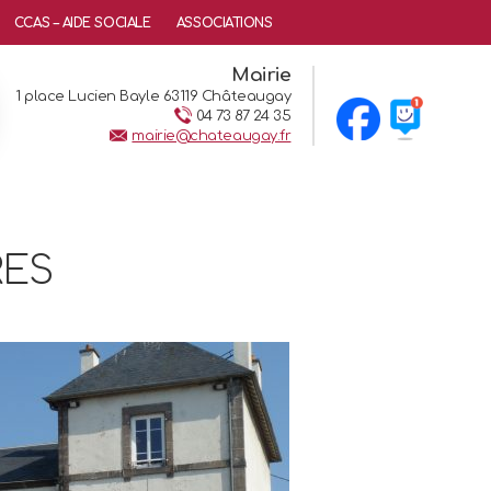
CCAS – AIDE SOCIALE
ASSOCIATIONS
Mairie
1 place Lucien Bayle 63119 Châteaugay
04 73 87 24 35
mairie@chateaugay.fr
RES