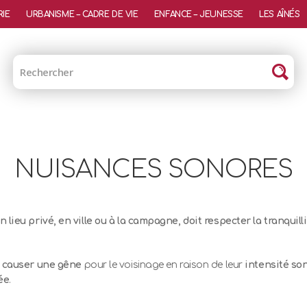
RIE
URBANISME – CADRE DE VIE
ENFANCE – JEUNESSE
LES AÎNÉS
NUISANCES SONORES
n lieu privé, en ville ou à la campagne, doit respecter la tranquill
e
causer une gêne
pour le voisinage en raison de leur
intensité so
ée
.