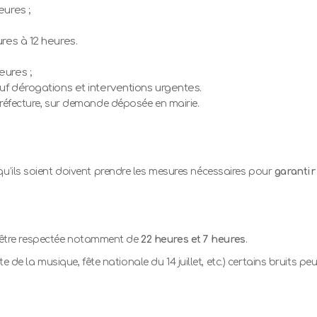
eures ;
ures à 12 heures.
eures ;
auf dérogations et interventions urgentes.
préfecture, sur demande déposée en mairie.
qu’ils soient doivent prendre les mesures nécessaires pour
garantir 
 être respectée notamment de
22 heures et 7 heures
.
fête de la musique, fête nationale du 14 juillet, etc.) certains bruits p