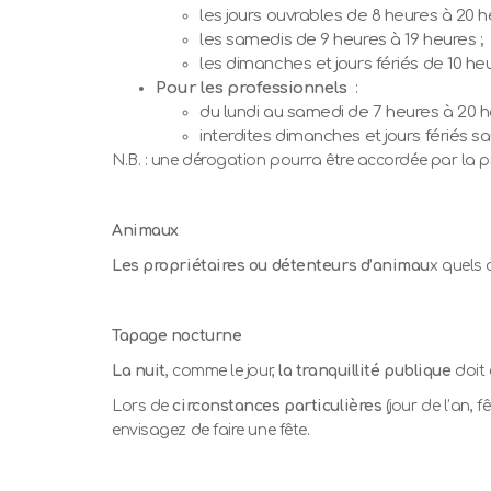
les jours ouvrables de 8 heures à 20 h
les samedis de 9 heures à 19 heures ;
les dimanches et jours fériés de 10 he
Pour les professionnels
:
du lundi au samedi de 7 heures à 20 h
interdites dimanches et jours fériés s
N.B. : une dérogation pourra être accordée par la 
Animaux
Les propriétaires ou détenteurs d’animau
x quels 
Tapage nocturne
La nuit
, comme le jour,
la tranquillité publique
doit
Lors de
circonstances particulières
(jour de l’an, 
envisagez de faire une fête.