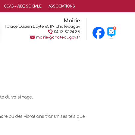
CCAS – AIDE SOCIALE
ASSOCIATIONS
Mairie
1 place Lucien Bayle 63119 Châteaugay
04 73 87 24 35
mairie@chateaugay.fr
ité du voisinage.
nore
ou des vibrations transmises tels que