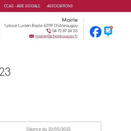
CCAS – AIDE SOCIALE
ASSOCIATIONS
Mairie
1 place Lucien Bayle 63119 Châteaugay
04 73 87 24 35
mairie@chateaugay.fr
23
Séance du 22/05/2023