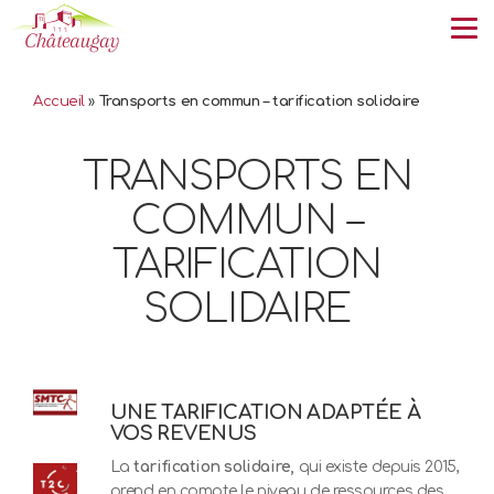
Tog
Accueil
»
Transports en commun – tarification solidaire
TRANSPORTS EN
COMMUN –
TARIFICATION
SOLIDAIRE
UNE TARIFICATION ADAPTÉE À
VOS REVENUS
La
tarification solidaire,
qui existe depuis 2015,
prend en compte le niveau de ressources des