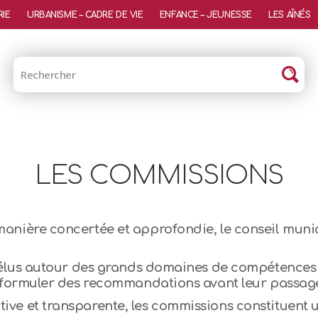
RIE
URBANISME – CADRE DE VIE
ENFANCE – JEUNESSE
LES AÎNÉS
LES COMMISSIONS
manière concertée et approfondie, le conseil muni
s élus autour des grands domaines de compétences 
et formuler des recommandations avant leur passag
ive et transparente, les commissions constituent u