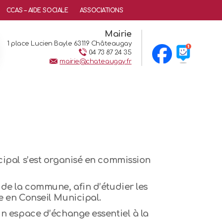
CCAS – AIDE SOCIALE
ASSOCIATIONS
Mairie
1 place Lucien Bayle 63119 Châteaugay
04 73 87 24 35
mairie@chateaugay.fr
cipal s’est organisé en commission
de la commune, afin d’étudier les
e en Conseil Municipal.
n espace d’échange essentiel à la