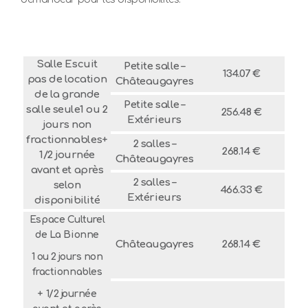
Salle Escuit
Petite salle –
134.07 €
pas de location
Châteaugayres
de la grande
Petite salle –
salle seule1 ou 2
256.48 €
Extérieurs
jours non
fractionnables+
2 salles –
268.14 €
1/2 journée
Châteaugayres
avant et après
2 salles –
selon
466.33 €
Extérieurs
disponibilité
Espace Culturel
de La Bionne
Châteaugayres
268.14 €
1 ou 2 jours non
fractionnables
+ 1/2 journée