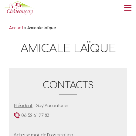
Tog
Accueil
»
Amicale laïque
AMICALE LAÏQUE
CONTACTS
Président
: Guy Aucouturier
06 52 61 97 83
Adresse mail de l’association :