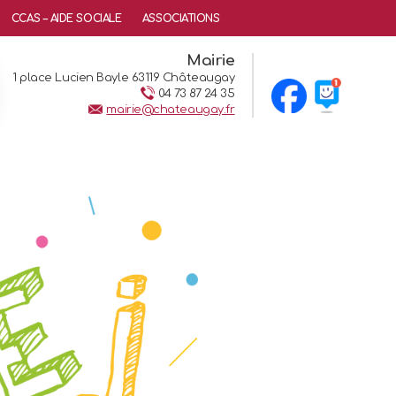
CCAS – AIDE SOCIALE
ASSOCIATIONS
Mairie
1 place Lucien Bayle 63119 Châteaugay
04 73 87 24 35
mairie@chateaugay.fr