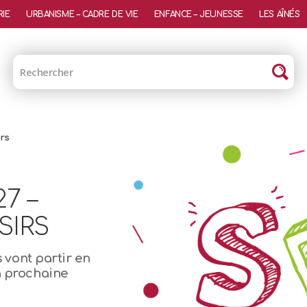
RIE
URBANISME – CADRE DE VIE
ENFANCE – JEUNESSE
LES AÎNÉS
irs
7 –
SIRS
s vont partir en
a prochaine