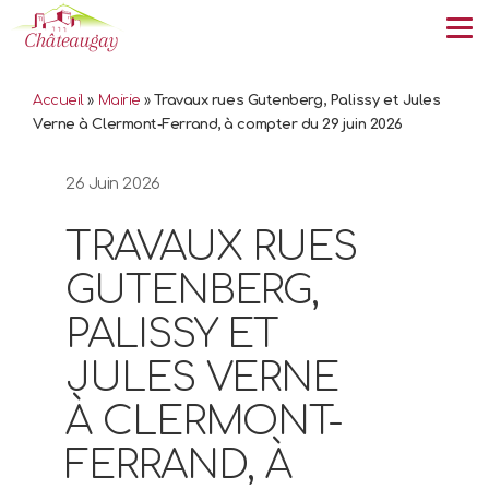
Tog
Accueil
»
Mairie
»
Travaux rues Gutenberg, Palissy et Jules
Verne à Clermont-Ferrand, à compter du 29 juin 2026
26 Juin 2026
TRAVAUX RUES
GUTENBERG,
PALISSY ET
JULES VERNE
À CLERMONT-
FERRAND, À